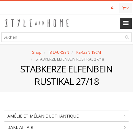
Skip
to
main
content
Shop
IB LAURSEN
KERZEN 18CM
STABKERZE ELFENBEIN RUSTIKAL 27/18
STABKERZE ELFENBEIN
RUSTIKAL 27/18
AMÉLIE ET MÉLANIE LOTHANTIQUE
BAKE AFFAIR