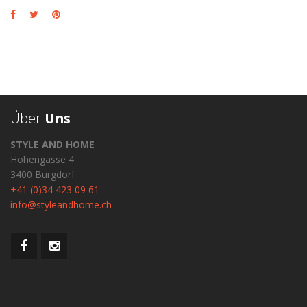
Über
Uns
STYLE AND HOME
Hohengasse 4
3400 Burgdorf
+41 (0)34 423 09 61
info@styleandhome.ch