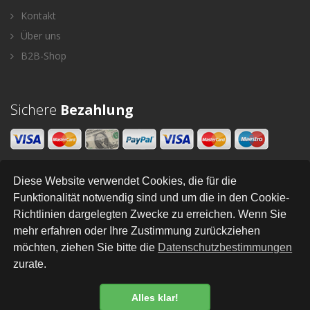
Kontakt
Über uns
B2B-Shop
Sichere
Bezahlung
Diese Website verwendet Cookies, die für die
Newsletter
Funktionalität notwendig sind und um die in den Cookie-
Richtlinien dargelegten Zwecke zu erreichen. Wenn Sie
SENDEN
mehr erfahren oder Ihre Zustimmung zurückziehen
möchten, ziehen Sie bitte die
Datenschutzbestimmungen
zurate.
All Right Reserved © Styleandhome
•
•
•
•
•
•
Newsletter
AGB
Impressum
Versand
Kontakt
Links
Datenschutz
Alles klar!