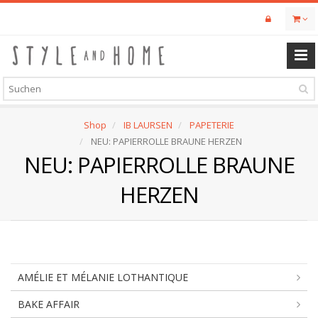
Skip
to
main
content
Shop
IB LAURSEN
PAPETERIE
NEU: PAPIERROLLE BRAUNE HERZEN
NEU: PAPIERROLLE BRAUNE
HERZEN
AMÉLIE ET MÉLANIE LOTHANTIQUE
BAKE AFFAIR