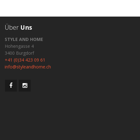
Über
Uns
STYLE AND HOME
Hohengasse 4
3400 Burgdorf
+41 (0)34 423 09 61
info@styleandhome.ch