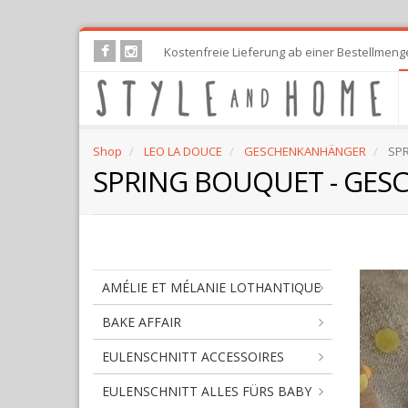
Skip
Kostenfreie Lieferung ab einer Bestellmeng
to
main
content
Shop
LEO LA DOUCE
GESCHENKANHÄNGER
SPR
SPRING BOUQUET - GE
AMÉLIE ET MÉLANIE LOTHANTIQUE
BAKE AFFAIR
EULENSCHNITT ACCESSOIRES
EULENSCHNITT ALLES FÜRS BABY