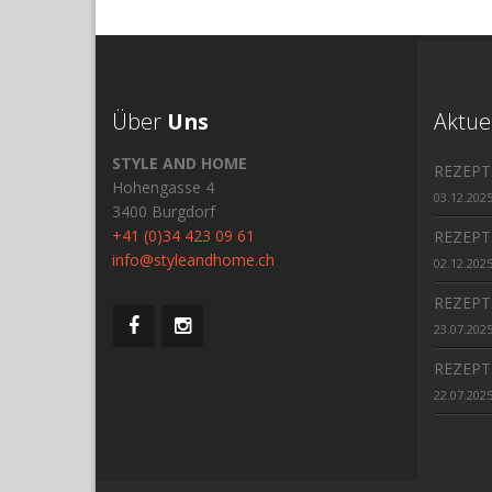
Über
Uns
Aktue
STYLE AND HOME
REZEPT
Hohengasse 4
03.12.202
3400 Burgdorf
+41 (0)34 423 09 61
REZEPT
info@styleandhome.ch
02.12.202
REZEPT
23.07.202
REZEPT
22.07.202