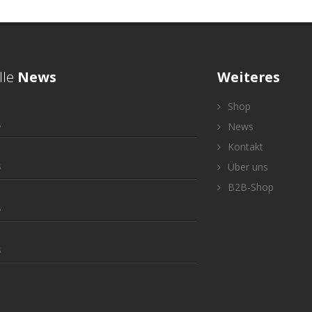
lle
News
Weiteres
Shop
5
News
Kontakt
Über uns
5
B2B-Shop
5
5