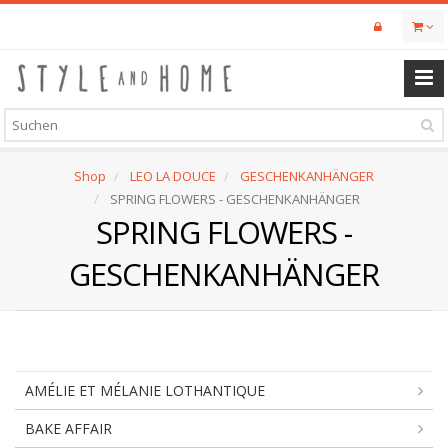
Skip
to
main
content
Shop
LEO LA DOUCE
GESCHENKANHÄNGER
SPRING FLOWERS - GESCHENKANHÄNGER
SPRING FLOWERS -
GESCHENKANHÄNGER
AMÉLIE ET MÉLANIE LOTHANTIQUE
BAKE AFFAIR