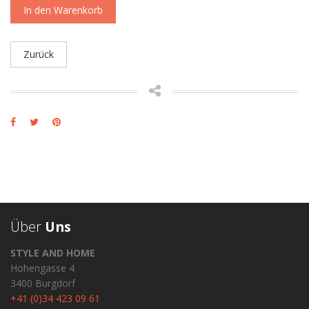
In den Warenkorb
Zurück
Über
Uns
STYLE AND HOME
Hohengasse 4
3400 Burgdorf
+41 (0)34 423 09 61