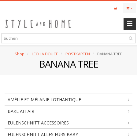
Skip
to
main
content
Shop
LEO LA DOUCE
POSTKARTEN
BANANA TREE
BANANA TREE
AMÉLIE ET MÉLANIE LOTHANTIQUE
BAKE AFFAIR
EULENSCHNITT ACCESSOIRES
EULENSCHNITT ALLES FÜRS BABY