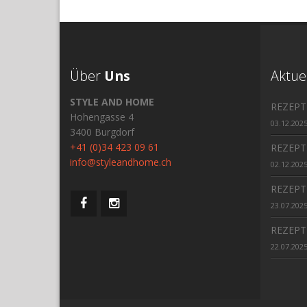
Über
Uns
Aktue
STYLE AND HOME
REZEPT
Hohengasse 4
03.12.202
3400 Burgdorf
+41 (0)34 423 09 61
REZEPT
info@styleandhome.ch
02.12.202
REZEPT
23.07.202
REZEPT
22.07.202