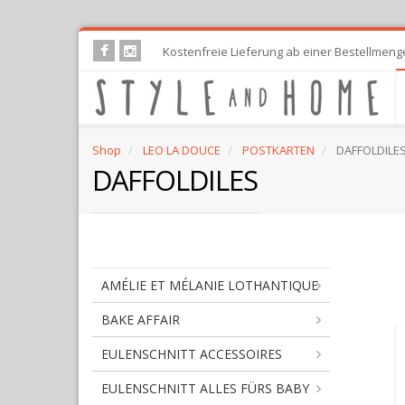
Skip
Kostenfreie Lieferung ab einer Bestellmeng
to
main
content
Shop
LEO LA DOUCE
POSTKARTEN
DAFFOLDILE
DAFFOLDILES
AMÉLIE ET MÉLANIE LOTHANTIQUE
BAKE AFFAIR
EULENSCHNITT ACCESSOIRES
EULENSCHNITT ALLES FÜRS BABY