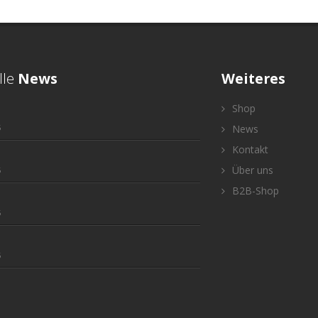
lle
News
Weiteres
Shop
5
News
Kontakt
Über uns
5
B2B-Shop
5
5