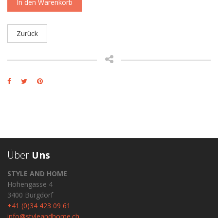
In den Warenkorb
Zurück
Über
Uns
STYLE AND HOME
Hohengasse 4
3400 Burgdorf
+41 (0)34 423 09 61
info@styleandhome.ch