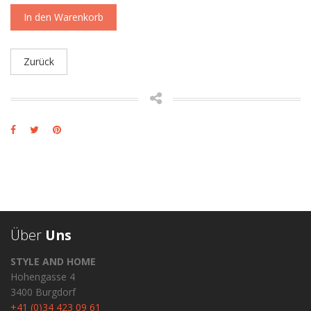
In den Warenkorb
Zurück
Über
Uns
STYLE AND HOME
Hohengasse 4
3400 Burgdorf
+41 (0)34 423 09 61