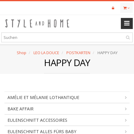
Skip
to
main
content
Shop
LEO LA DOUCE
POSTKARTEN
HAPPY DAY
HAPPY DAY
AMÉLIE ET MÉLANIE LOTHANTIQUE
BAKE AFFAIR
EULENSCHNITT ACCESSOIRES
EULENSCHNITT ALLES FÜRS BABY