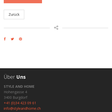
Zurück
Über
Uns
STYLE AND HOME
Hohengasse 4
3400 Burgdorf
+41 (0)34 423 09 61
info@styleandhome.ch