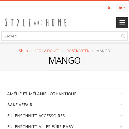
Skip
to
main
content
Shop
LEO LA DOUCE
POSTKARTEN
MANGO
MANGO
AMÉLIE ET MÉLANIE LOTHANTIQUE
BAKE AFFAIR
EULENSCHNITT ACCESSOIRES
EULENSCHNITT ALLES FÜRS BABY