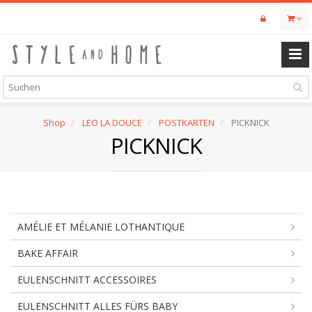
Skip
to
main
content
Shop
LEO LA DOUCE
POSTKARTEN
PICKNICK
PICKNICK
AMÉLIE ET MÉLANIE LOTHANTIQUE
BAKE AFFAIR
EULENSCHNITT ACCESSOIRES
EULENSCHNITT ALLES FÜRS BABY