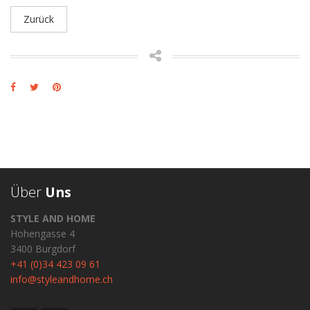
Zurück
Über
Uns
STYLE AND HOME
Hohengasse 4
3400 Burgdorf
+41 (0)34 423 09 61
info@styleandhome.ch