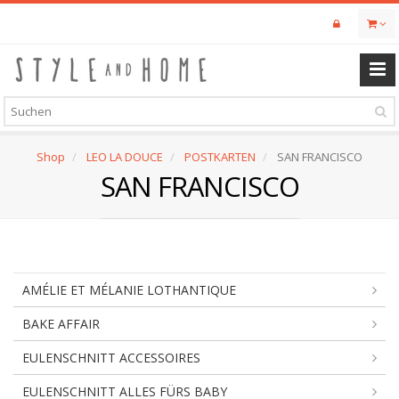
Skip
to
main
content
Shop
LEO LA DOUCE
POSTKARTEN
SAN FRANCISCO
SAN FRANCISCO
AMÉLIE ET MÉLANIE LOTHANTIQUE
BAKE AFFAIR
EULENSCHNITT ACCESSOIRES
EULENSCHNITT ALLES FÜRS BABY