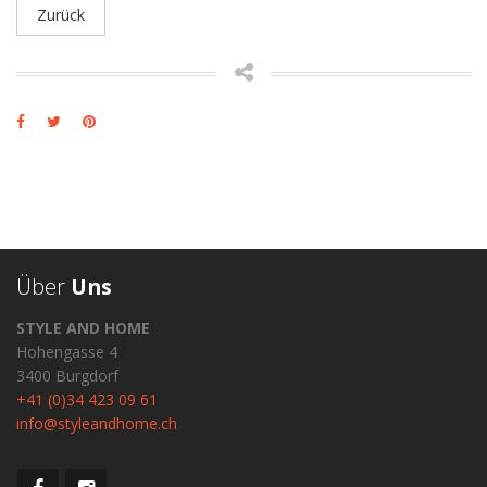
Zurück
Über
Uns
STYLE AND HOME
Hohengasse 4
3400 Burgdorf
+41 (0)34 423 09 61
info@styleandhome.ch