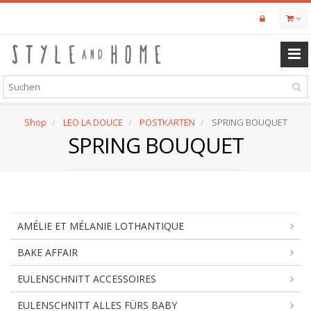
Skip
to
main
content
Shop
LEO LA DOUCE
POSTKARTEN
SPRING BOUQUET
SPRING BOUQUET
AMÉLIE ET MÉLANIE LOTHANTIQUE
BAKE AFFAIR
EULENSCHNITT ACCESSOIRES
EULENSCHNITT ALLES FÜRS BABY