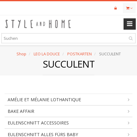
Skip
to
main
content
Shop
LEO LA DOUCE
POSTKARTEN
SUCCULENT
SUCCULENT
AMÉLIE ET MÉLANIE LOTHANTIQUE
BAKE AFFAIR
EULENSCHNITT ACCESSOIRES
EULENSCHNITT ALLES FÜRS BABY