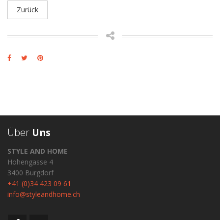
Zurück
Über
Uns
STYLE AND HOME
Hohengasse 4
3400 Burgdorf
+41 (0)34 423 09 61
info@styleandhome.ch