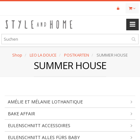
Skip
to
main
content
Shop
LEO LA DOUCE
POSTKARTEN
SUMMER HOUSE
SUMMER HOUSE
AMÉLIE ET MÉLANIE LOTHANTIQUE
BAKE AFFAIR
EULENSCHNITT ACCESSOIRES
EULENSCHNITT ALLES FÜRS BABY