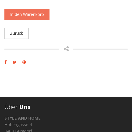
In den Warenkorb
Zurück
Über
Uns
STYLE AND HOME
Hohengasse 4
3400 Burgdorf