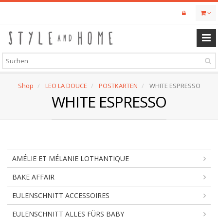
Skip
to
main
content
Shop
LEO LA DOUCE
POSTKARTEN
WHITE ESPRESSO
WHITE ESPRESSO
AMÉLIE ET MÉLANIE LOTHANTIQUE
BAKE AFFAIR
EULENSCHNITT ACCESSOIRES
EULENSCHNITT ALLES FÜRS BABY