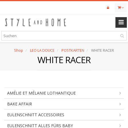
Skip
to
main
content
Shop
LEO LA DOUCE
POSTKARTEN
WHITE RACER
WHITE RACER
AMÉLIE ET MÉLANIE LOTHANTIQUE
BAKE AFFAIR
EULENSCHNITT ACCESSOIRES
EULENSCHNITT ALLES FÜRS BABY