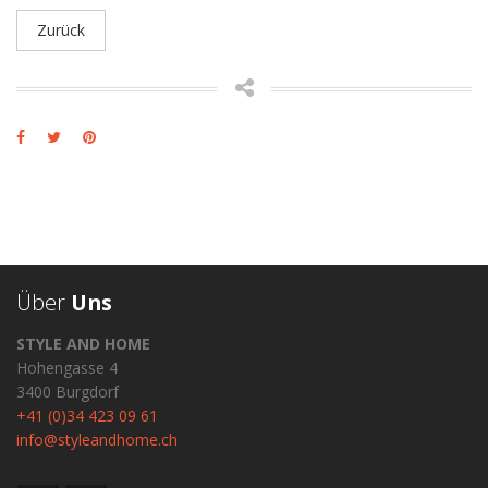
Zurück
Über
Uns
STYLE AND HOME
Hohengasse 4
3400 Burgdorf
+41 (0)34 423 09 61
info@styleandhome.ch