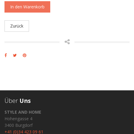
In den Warenkorb
Zurück
Über
Uns
STYLE AND HOME
Hohengasse 4
3400 Burgdorf
+41 (0)34 423 09 61