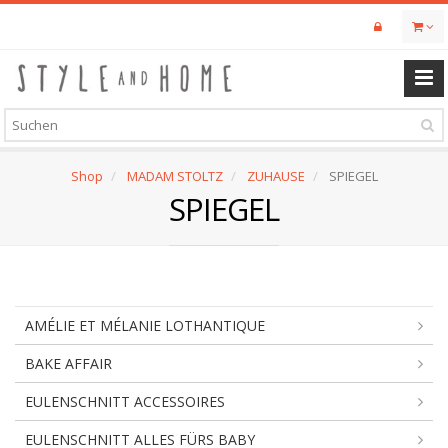
Skip
to
main
content
Shop
MADAM STOLTZ
ZUHAUSE
SPIEGEL
SPIEGEL
AMÉLIE ET MÉLANIE LOTHANTIQUE
BAKE AFFAIR
EULENSCHNITT ACCESSOIRES
EULENSCHNITT ALLES FÜRS BABY