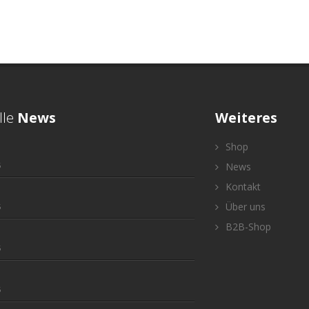
lle
News
Weiteres
Shop
5
News
Kontakt
Über uns
5
B2B-Shop
5
5