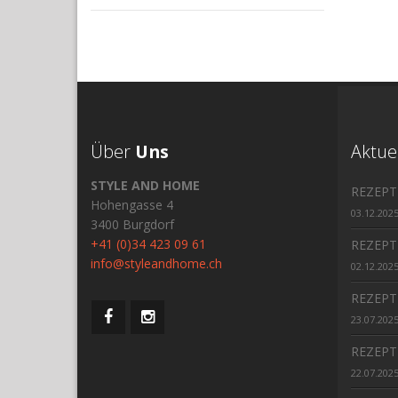
Über
Uns
Aktue
STYLE AND HOME
REZEPT
Hohengasse 4
03.12.202
3400 Burgdorf
+41 (0)34 423 09 61
REZEPT
info@styleandhome.ch
02.12.202
REZEPT
23.07.202
REZEPT
22.07.202