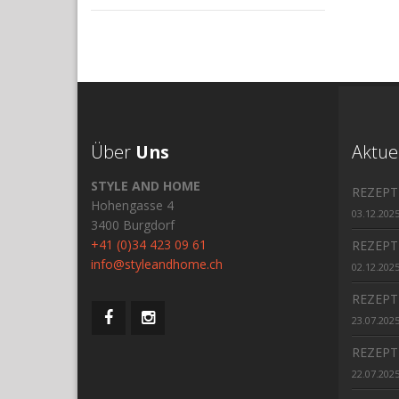
Über
Uns
Aktue
STYLE AND HOME
REZEPT
Hohengasse 4
03.12.202
3400 Burgdorf
+41 (0)34 423 09 61
REZEPT
info@styleandhome.ch
02.12.202
REZEPT
23.07.202
REZEPT
22.07.202