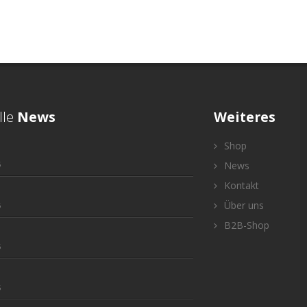
lle
News
Weiteres
Shop
5
News
Kontakt
Über uns
5
B2B-Shop
5
5