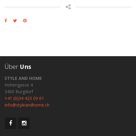
Über
Uns
STYLE AND HOME
Hohengasse 4
3400 Burgdorf
+41 (0)34 423 09 61
info@styleandhome.ch