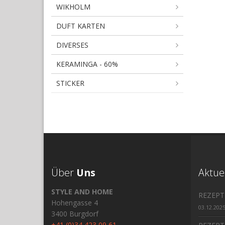
WIKHOLM
DUFT KARTEN
DIVERSES
KERAMINGA - 60%
STICKER
Über
Uns
Aktue
STYLE AND HOME
REZEPT
Hohengasse 4
03.12.202
3400 Burgdorf
+41 (0)34 423 09 61