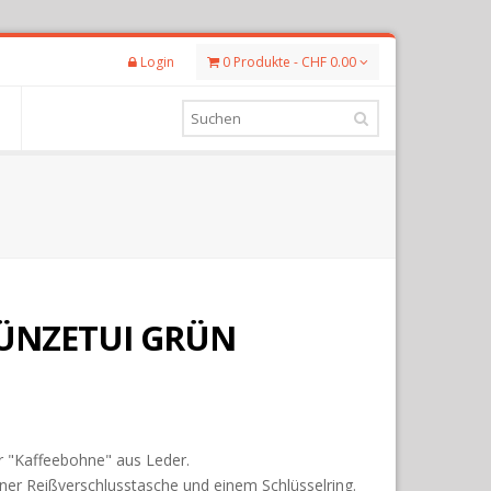
Login
0 Produkte - CHF 0.00
ÜNZETUI GRÜN
r "Kaffeebohne" aus Leder.
einer Reißverschlusstasche und einem Schlüsselring.