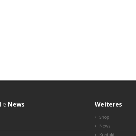
lle
News
Weiteres
Shop
5
News
Kontakt