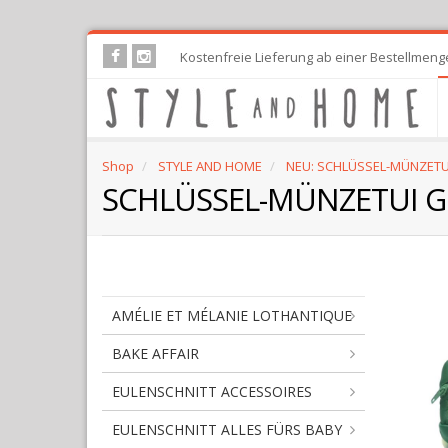
Skip
Kostenfreie Lieferung ab einer Bestellmeng
to
main
content
Shop
STYLE AND HOME
NEU: SCHLÜSSEL-MÜNZETU
SCHLÜSSEL-MÜNZETUI 
AMÉLIE ET MÉLANIE LOTHANTIQUE
BAKE AFFAIR
EULENSCHNITT ACCESSOIRES
EULENSCHNITT ALLES FÜRS BABY