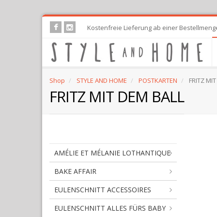
Skip
Kostenfreie Lieferung ab einer Bestellmeng
to
main
content
Shop
STYLE AND HOME
POSTKARTEN
FRITZ MIT
FRITZ MIT DEM BALL
AMÉLIE ET MÉLANIE LOTHANTIQUE
BAKE AFFAIR
EULENSCHNITT ACCESSOIRES
EULENSCHNITT ALLES FÜRS BABY