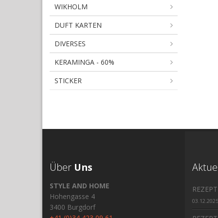
WIKHOLM
DUFT KARTEN
DIVERSES
KERAMINGA - 60%
STICKER
Über
Uns
Aktue
STYLE AND HOME
REZEPT
Hohengasse 4
03.12.202
3400 Burgdorf
+41 (0)34 423 09 61