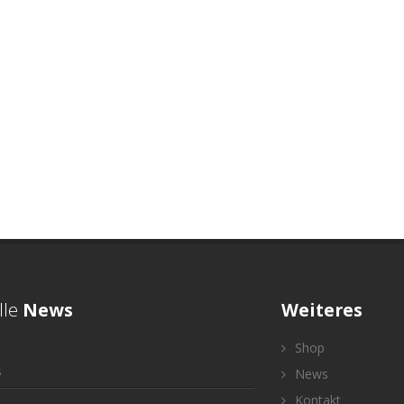
lle
News
Weiteres
Shop
5
News
Kontakt