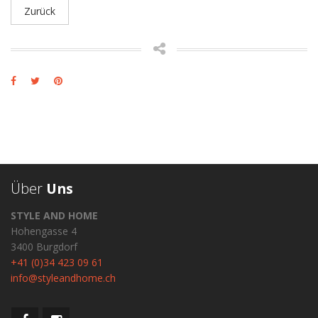
Zurück
Über
Uns
STYLE AND HOME
Hohengasse 4
3400 Burgdorf
+41 (0)34 423 09 61
info@styleandhome.ch