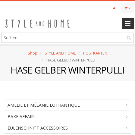
Skip
to
main
content
Shop
STYLE AND HOME
POSTKARTEN
HASE GELBER WINTERPULLI
HASE GELBER WINTERPULLI
AMÉLIE ET MÉLANIE LOTHANTIQUE
BAKE AFFAIR
EULENSCHNITT ACCESSOIRES