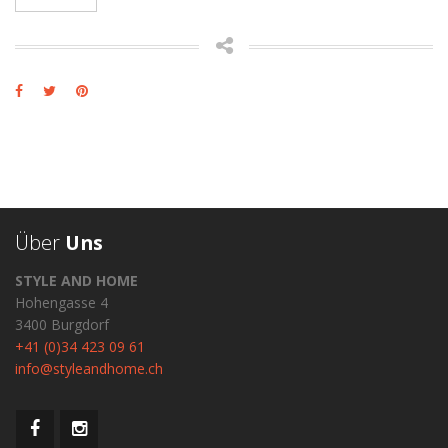
Über
Uns
STYLE AND HOME
Hohengasse 4
3400 Burgdorf
+41 (0)34 423 09 61
info@styleandhome.ch