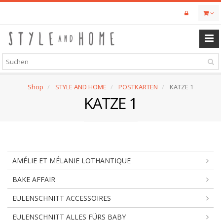
Skip
to
main
content
Shop
STYLE AND HOME
POSTKARTEN
KATZE 1
KATZE 1
AMÉLIE ET MÉLANIE LOTHANTIQUE
BAKE AFFAIR
EULENSCHNITT ACCESSOIRES
EULENSCHNITT ALLES FÜRS BABY