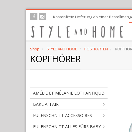
Skip
Kostenfreie Lieferung ab einer Bestellmeng
to
main
content
Shop
STYLE AND HOME
POSTKARTEN
KOPFHÖR
KOPFHÖRER
AMÉLIE ET MÉLANIE LOTHANTIQUE
BAKE AFFAIR
EULENSCHNITT ACCESSOIRES
EULENSCHNITT ALLES FÜRS BABY