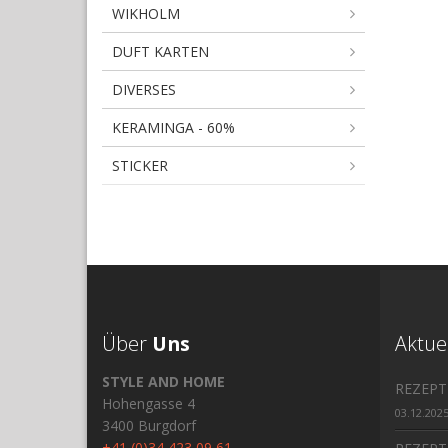
WIKHOLM
DUFT KARTEN
DIVERSES
KERAMINGA - 60%
STICKER
Über
Uns
Aktue
STYLE AND HOME
REZEPT
Hohengasse 4
03.12.202
3400 Burgdorf
+41 (0)34 423 09 61