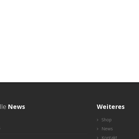
lle
News
Weiteres
Shop
5
News
Kontakt