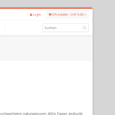
Login
0 Produkte - CHF 0.00
hochwertigem naturweissem 400g Papier gedruckt.