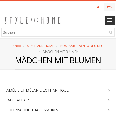
Skip
to
main
content
Shop
STYLE AND HOME
POSTKARTEN: NEU NEU NEU
MÄDCHEN MIT BLUMEN
MÄDCHEN MIT BLUMEN
AMÉLIE ET MÉLANIE LOTHANTIQUE
BAKE AFFAIR
EULENSCHNITT ACCESSOIRES