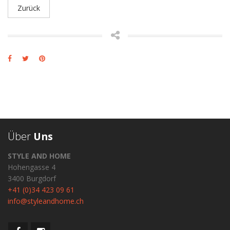
Zurück
Über
Uns
STYLE AND HOME
Hohengasse 4
3400 Burgdorf
+41 (0)34 423 09 61
info@styleandhome.ch