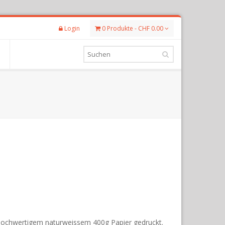
Login
0 Produkte - CHF 0.00
hochwertigem naturweissem 400g Papier gedruckt.