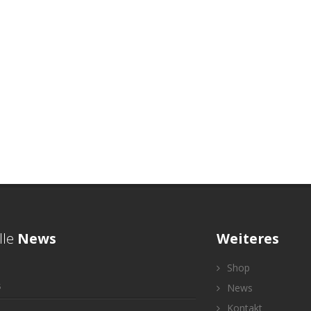
lle
News
Weiteres
Shop
5
News
Kontakt