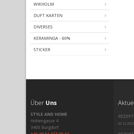
WIKHOLM
DUFT KARTEN
DIVERSES
KERAMINGA - 60%
STICKER
Über
Uns
Aktue
STYLE AND HOME
REZEPT
Hohengasse 4
03.12.202
3400 Burgdorf
+41 (0)34 423 09 61