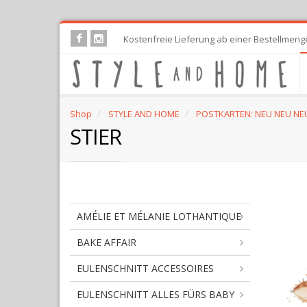
Skip
Kostenfreie Lieferung ab einer Bestellmeng
to
main
content
Shop
STYLE AND HOME
POSTKARTEN: NEU NEU NE
STIER
AMÉLIE ET MÉLANIE LOTHANTIQUE
BAKE AFFAIR
EULENSCHNITT ACCESSOIRES
EULENSCHNITT ALLES FÜRS BABY