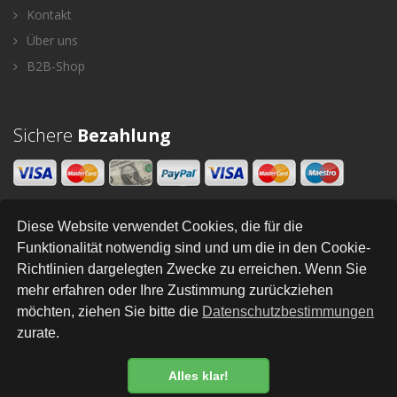
Kontakt
Über uns
B2B-Shop
Sichere
Bezahlung
Diese Website verwendet Cookies, die für die
Newsletter
Funktionalität notwendig sind und um die in den Cookie-
Richtlinien dargelegten Zwecke zu erreichen. Wenn Sie
SENDEN
mehr erfahren oder Ihre Zustimmung zurückziehen
möchten, ziehen Sie bitte die
Datenschutzbestimmungen
zurate.
All Right Reserved © Styleandhome
•
•
•
•
•
•
Newsletter
AGB
Impressum
Versand
Kontakt
Links
Datenschutz
Alles klar!
Datenschutzbestimmung