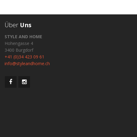
Über
Uns
STYLE AND HOME
Hohengasse 4
3400 Burgdorf
+41 (0)34 423 09 61
info@styleandhome.ch