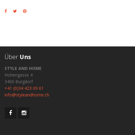
Über
Uns
STYLE AND HOME
Hohengasse 4
3400 Burgdorf
+41 (0)34 423 09 61
info@styleandhome.ch