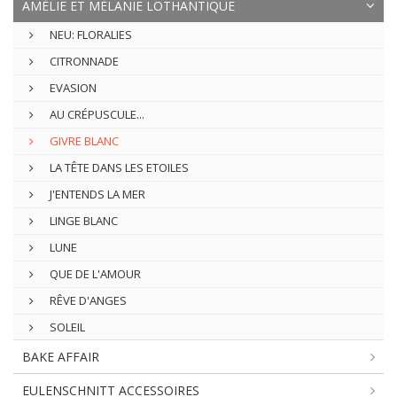
AMÉLIE ET MÉLANIE LOTHANTIQUE
NEU: FLORALIES
CITRONNADE
EVASION
AU CRÉPUSCULE...
GIVRE BLANC
LA TÊTE DANS LES ETOILES
J'ENTENDS LA MER
LINGE BLANC
LUNE
QUE DE L'AMOUR
RÊVE D'ANGES
SOLEIL
BAKE AFFAIR
EULENSCHNITT ACCESSOIRES