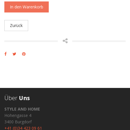
In den Warenkorb
Zurück
Über
Uns
STYLE AND HOME
Hohengasse 4
3400 Burgdorf
+41 (0)34 423 09 61