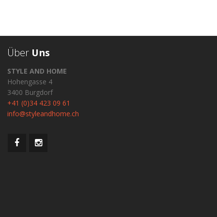
Über
Uns
STYLE AND HOME
Hohengasse 4
3400 Burgdorf
+41 (0)34 423 09 61
info@styleandhome.ch