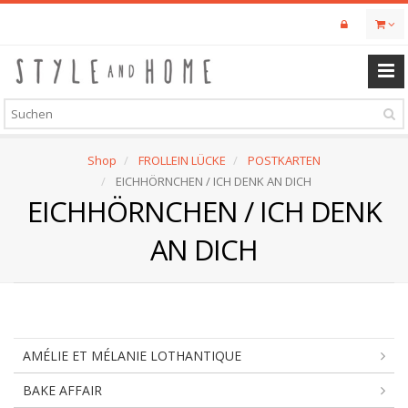
Skip
to
main
content
Shop
FROLLEIN LÜCKE
POSTKARTEN
EICHHÖRNCHEN / ICH DENK AN DICH
EICHHÖRNCHEN / ICH DENK
AN DICH
AMÉLIE ET MÉLANIE LOTHANTIQUE
BAKE AFFAIR