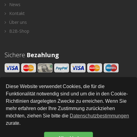
News
Kontakt
Über uns
B2B-Shop
Sichere
Bezahlung
Diese Website verwendet Cookies, die für die
Newsletter
Funktionalität notwendig sind und um die in den Cookie-
Richtlinien dargelegten Zwecke zu erreichen. Wenn Sie
SENDEN
mehr erfahren oder Ihre Zustimmung zurückziehen
möchten, ziehen Sie bitte die
Datenschutzbestimmungen
zurate.
All Right Reserved © Styleandhome
•
•
•
•
•
•
Newsletter
AGB
Impressum
Versand
Kontakt
Links
Datenschutz