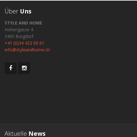
Über
Uns
STYLE AND HOME
Hohengasse 4
3400 Burgdorf
+41 (0)34 423 09 61
info@styleandhome.ch
Aktuelle
News