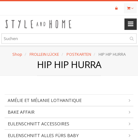
Skip
to
main
content
Shop
FROLLEIN LÜCKE
POSTKARTEN
HIP HIP HURRA
HIP HIP HURRA
AMÉLIE ET MÉLANIE LOTHANTIQUE
BAKE AFFAIR
EULENSCHNITT ACCESSOIRES
EULENSCHNITT ALLES FÜRS BABY