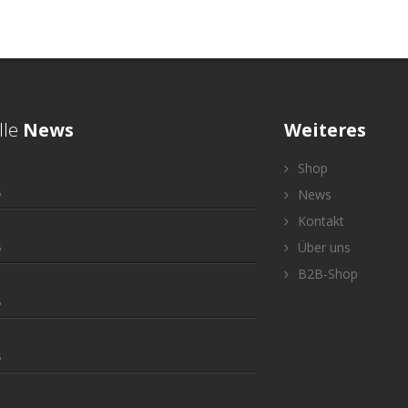
lle
News
Weiteres
Shop
5
News
Kontakt
Über uns
5
B2B-Shop
5
5