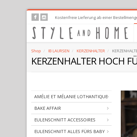
Skip
Kostenfreie Lieferung ab einer Bestellmeng
to
main
content
Shop
IB LAURSEN
KERZENHALTER
KERZENHALTE
KERZENHALTER HOCH FÜ
AMÉLIE ET MÉLANIE LOTHANTIQUE
BAKE AFFAIR
EULENSCHNITT ACCESSOIRES
EULENSCHNITT ALLES FÜRS BABY