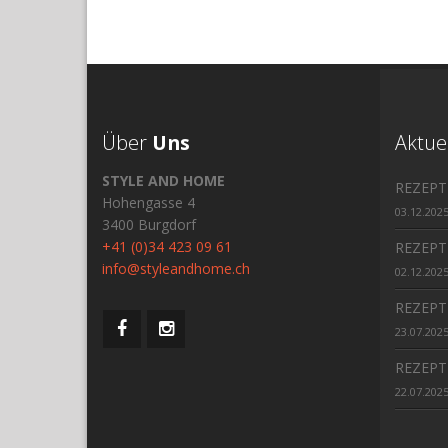
Über
Uns
Aktue
STYLE AND HOME
REZEPT
Hohengasse 4
03.12.202
3400 Burgdorf
+41 (0)34 423 09 61
REZEPT
info@styleandhome.ch
02.12.202
REZEPT
23.07.202
REZEPT
22.07.202