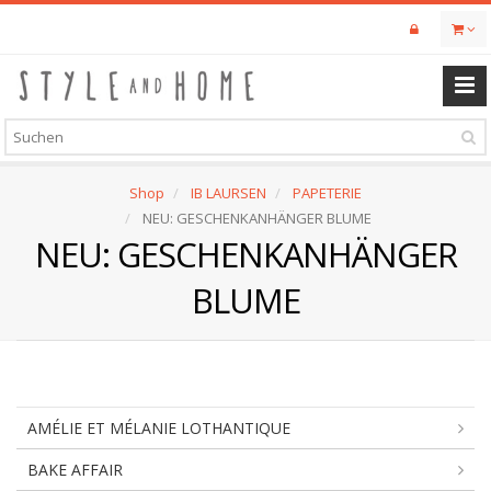
Skip
to
main
content
Shop
IB LAURSEN
PAPETERIE
NEU: GESCHENKANHÄNGER BLUME
NEU: GESCHENKANHÄNGER
BLUME
AMÉLIE ET MÉLANIE LOTHANTIQUE
BAKE AFFAIR