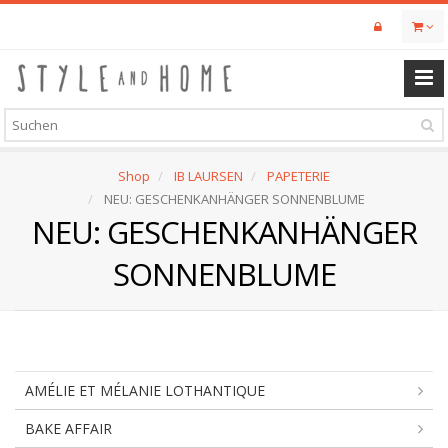
Skip
to
main
content
Shop
IB LAURSEN
PAPETERIE
NEU: GESCHENKANHÄNGER SONNENBLUME
NEU: GESCHENKANHÄNGER
SONNENBLUME
AMÉLIE ET MÉLANIE LOTHANTIQUE
BAKE AFFAIR