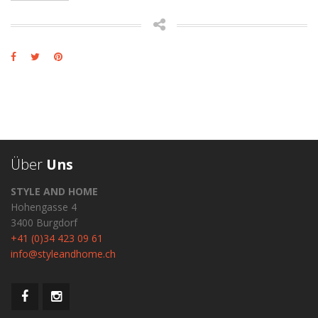
Über
Uns
STYLE AND HOME
Hohengasse 4
3400 Burgdorf
+41 (0)34 423 09 61
info@styleandhome.ch