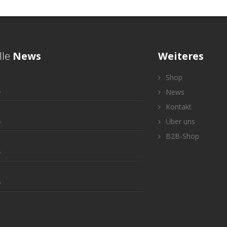
lle
News
Weiteres
Shop
5
News
Kontakt
Über uns
5
B2B-Shop
5
5