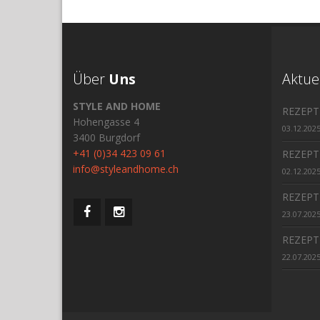
Über
Uns
Aktue
STYLE AND HOME
REZEPT
Hohengasse 4
03.12.202
3400 Burgdorf
+41 (0)34 423 09 61
REZEPT
info@styleandhome.ch
02.12.202
REZEPT
23.07.202
REZEPT
22.07.202