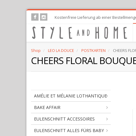
Skip
Kostenfreie Lieferung ab einer Bestellmeng
to
main
content
Shop
LEO LA DOUCE
POSTKARTEN
CHEERS FLO
CHEERS FLORAL BOUQU
AMÉLIE ET MÉLANIE LOTHANTIQUE
BAKE AFFAIR
EULENSCHNITT ACCESSOIRES
EULENSCHNITT ALLES FÜRS BABY