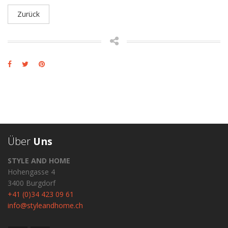
Zurück
Über
Uns
STYLE AND HOME
Hohengasse 4
3400 Burgdorf
+41 (0)34 423 09 61
info@styleandhome.ch