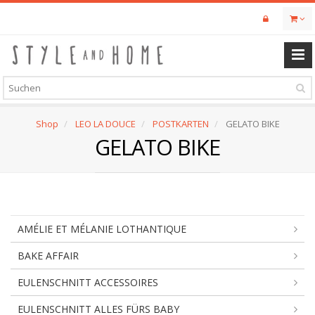
Skip
to
main
content
Shop
LEO LA DOUCE
POSTKARTEN
GELATO BIKE
GELATO BIKE
AMÉLIE ET MÉLANIE LOTHANTIQUE
BAKE AFFAIR
EULENSCHNITT ACCESSOIRES
EULENSCHNITT ALLES FÜRS BABY