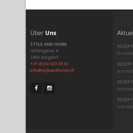
Über
Uns
Aktue
STYLE AND HOME
REZEPT
Hohengasse 4
03.12.202
3400 Burgdorf
+41 (0)34 423 09 61
REZEPT
info@styleandhome.ch
02.12.202
REZEPT
23.07.202
REZEPT
22.07.202