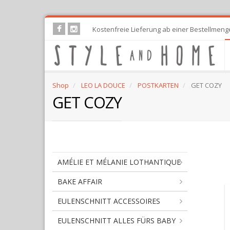
Skip
Kostenfreie Lieferung ab einer Bestellmeng
to
main
content
Shop
LEO LA DOUCE
POSTKARTEN
GET COZY
GET COZY
AMÉLIE ET MÉLANIE LOTHANTIQUE
BAKE AFFAIR
EULENSCHNITT ACCESSOIRES
EULENSCHNITT ALLES FÜRS BABY