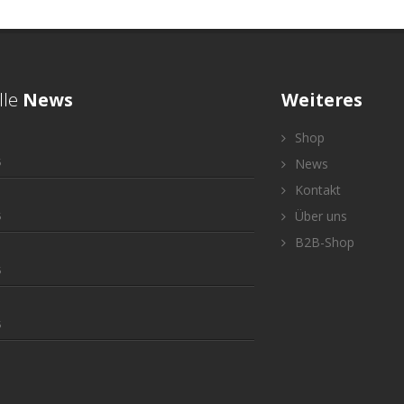
lle
News
Weiteres
Shop
5
News
Kontakt
Über uns
5
B2B-Shop
5
5