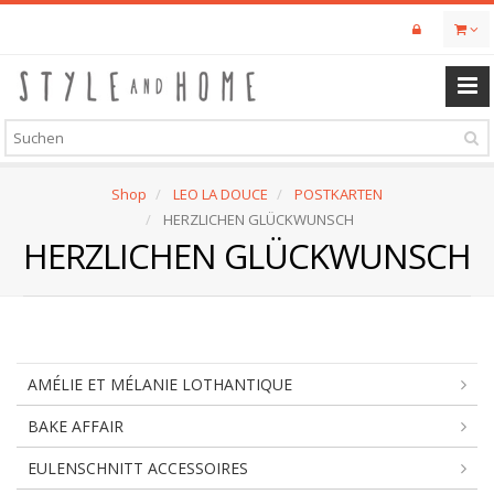
Skip
to
main
content
Shop
LEO LA DOUCE
POSTKARTEN
HERZLICHEN GLÜCKWUNSCH
HERZLICHEN GLÜCKWUNSCH
AMÉLIE ET MÉLANIE LOTHANTIQUE
BAKE AFFAIR
EULENSCHNITT ACCESSOIRES