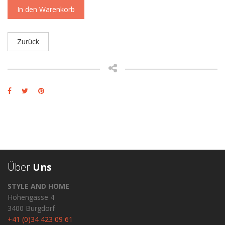
In den Warenkorb
Zurück
Über
Uns
STYLE AND HOME
Hohengasse 4
3400 Burgdorf
+41 (0)34 423 09 61