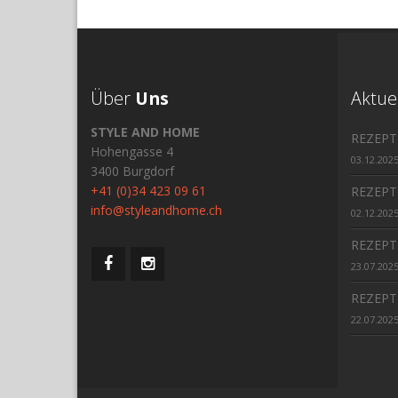
Über
Uns
Aktue
STYLE AND HOME
REZEPT
Hohengasse 4
03.12.202
3400 Burgdorf
+41 (0)34 423 09 61
REZEPT
info@styleandhome.ch
02.12.202
REZEPT
23.07.202
REZEPT
22.07.202