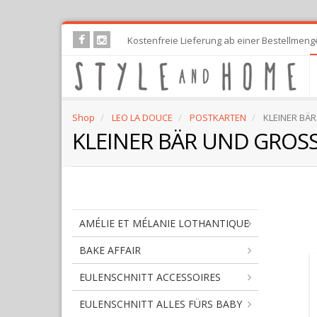
Skip
Kostenfreie Lieferung ab einer Bestellmeng
to
main
content
Shop
LEO LA DOUCE
POSTKARTEN
KLEINER BÄ
KLEINER BÄR UND GROS
AMÉLIE ET MÉLANIE LOTHANTIQUE
BAKE AFFAIR
EULENSCHNITT ACCESSOIRES
EULENSCHNITT ALLES FÜRS BABY