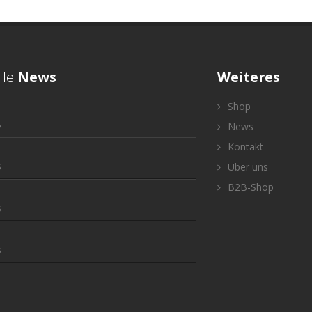
lle
News
Weiteres
Shop
5
News
Kontakt
Über uns
5
B2B-Shop
5
5