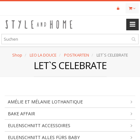
Skip
to
main
content
Shop
LEO LA DOUCE
POSTKARTEN
LET`S CELEBRATE
LET`S CELEBRATE
AMÉLIE ET MÉLANIE LOTHANTIQUE
BAKE AFFAIR
EULENSCHNITT ACCESSOIRES
EULENSCHNITT ALLES FÜRS BABY