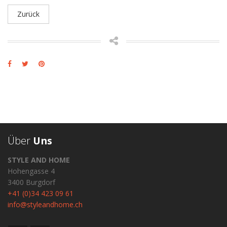
Zurück
Über
Uns
STYLE AND HOME
Hohengasse 4
3400 Burgdorf
+41 (0)34 423 09 61
info@styleandhome.ch