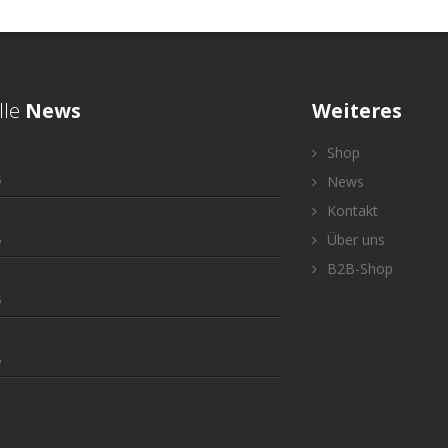
lle
News
Weiteres
Shop
5
News
Kontakt
Über uns
5
B2B-Shop
5
5