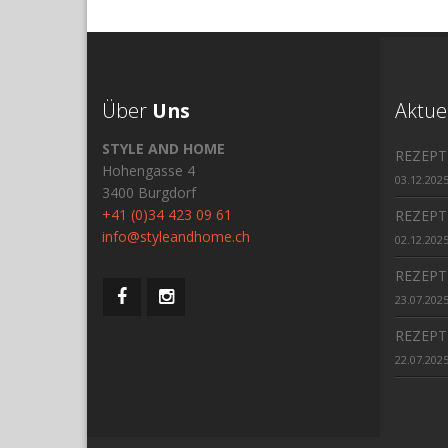
Über
Uns
Aktue
STYLE AND HOME
REZEPT
Hohengasse 4
03.12.202
3400 Burgdorf
+41 (0)34 423 09 61
REZEPT
info@styleandhome.ch
02.12.202
REZEPT
23.07.202
REZEPT
22.07.202