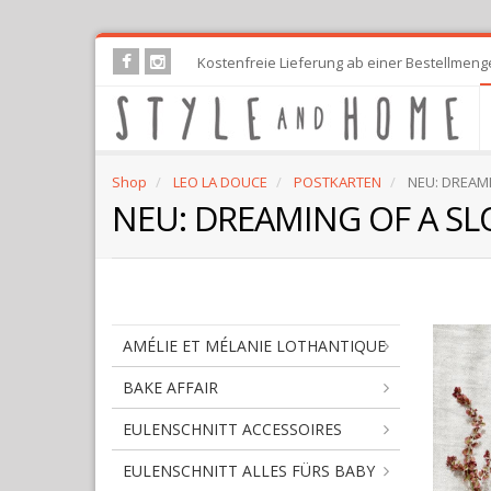
Skip
Kostenfreie Lieferung ab einer Bestellmeng
to
main
content
Shop
LEO LA DOUCE
POSTKARTEN
NEU: DREAMI
NEU: DREAMING OF A SL
AMÉLIE ET MÉLANIE LOTHANTIQUE
BAKE AFFAIR
EULENSCHNITT ACCESSOIRES
EULENSCHNITT ALLES FÜRS BABY