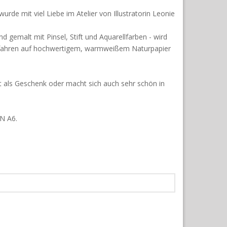
de mit viel Liebe im Atelier von Illustratorin Leonie
and gemalt mit Pinsel, Stift und Aquarellfarben - wird
rfahren auf hochwertigem, warmweißem Naturpapier
kt als Geschenk oder macht sich auch sehr schön in
IN A6.