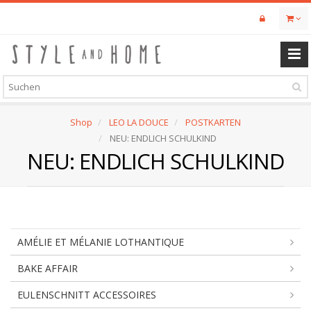
Skip
to
main
content
Shop
LEO LA DOUCE
POSTKARTEN
NEU: ENDLICH SCHULKIND
NEU: ENDLICH SCHULKIND
AMÉLIE ET MÉLANIE LOTHANTIQUE
BAKE AFFAIR
EULENSCHNITT ACCESSOIRES