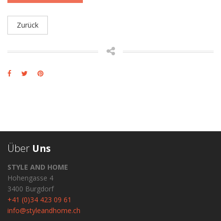
Zurück
Über
Uns
STYLE AND HOME
Hohengasse 4
3400 Burgdorf
+41 (0)34 423 09 61
info@styleandhome.ch