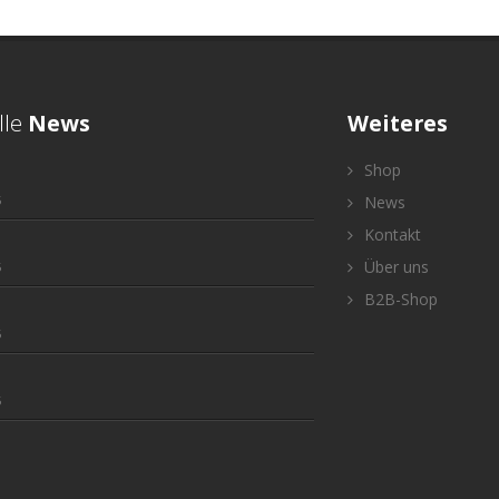
lle
News
Weiteres
Shop
5
News
Kontakt
Über uns
5
B2B-Shop
5
5