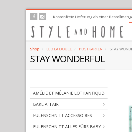
Skip
Kostenfreie Lieferung ab einer Bestellmeng
to
main
content
Shop
LEO LA DOUCE
POSTKARTEN
STAY WOND
STAY WONDERFUL
AMÉLIE ET MÉLANIE LOTHANTIQUE
BAKE AFFAIR
EULENSCHNITT ACCESSOIRES
EULENSCHNITT ALLES FÜRS BABY