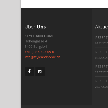
Über
Uns
Aktue
STYLE AND HOME
REZEPT
Hohengasse 4
03.12.202
3400 Burgdorf
+41 (0)34 423 09 61
REZEPT
info@styleandhome.ch
02.12.202
REZEPT
23.07.202
REZEPT
22.07.202