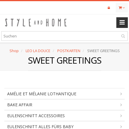
Skip
to
main
content
Shop
LEO LA DOUCE
POSTKARTEN
SWEET GREETINGS
SWEET GREETINGS
AMÉLIE ET MÉLANIE LOTHANTIQUE
BAKE AFFAIR
EULENSCHNITT ACCESSOIRES
EULENSCHNITT ALLES FÜRS BABY