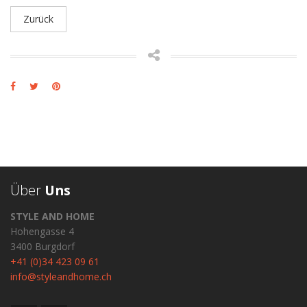
Zurück
Über
Uns
STYLE AND HOME
Hohengasse 4
3400 Burgdorf
+41 (0)34 423 09 61
info@styleandhome.ch