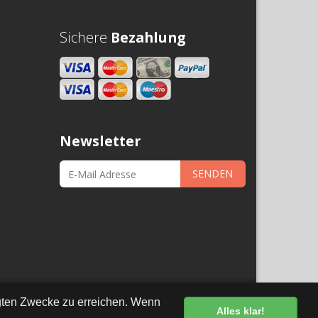
Sichere
Bezahlung
Newsletter
SENDEN
•
Datenschutz
egten Zwecke zu erreichen. Wenn
Alles klar!