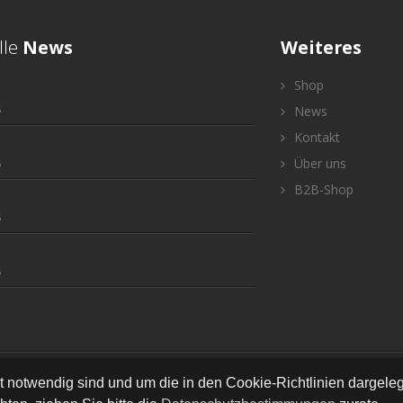
lle
News
Weiteres
Shop
5
News
Kontakt
Über uns
5
B2B-Shop
5
5
served © Styleandhome
•
•
•
•
•
Newsletter
AGB
Impressum
Versand
Kontakt
Links
ät notwendig sind und um die in den Cookie-Richtlinien dargel