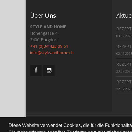
Über
Uns
Aktue
STYLE AND HOME
REZEPT
Hohengasse 4
03.12.202
3400 Burgdorf
+41 (0)34 423 09 61
REZEPT
info@styleandhome.ch
02.12.202
REZEPT
23.07.202
REZEPT
22.07.202
All Right Re
Diese Website verwendet Cookies, die für die Funktionalit