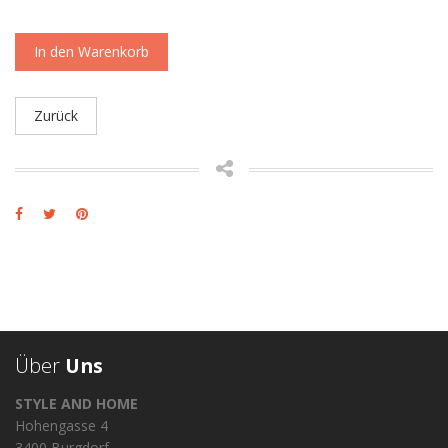
In den Warenkorb
Zurück
Über
Uns
STYLE AND HOME
Hohengasse 4
3400 Burgdorf