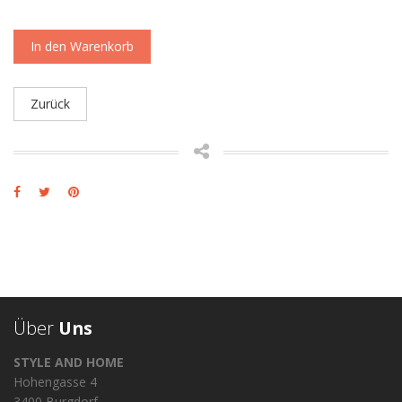
In den Warenkorb
Zurück
Über
Uns
STYLE AND HOME
Hohengasse 4
3400 Burgdorf