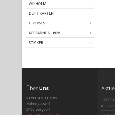
WIKHOLM
DUFT KARTEN
DIVERSES
KERAMINGA - 60%
STICKER
Über
Uns
Aktue
STYLE AND HOME
REZEPT
Hohengasse 4
03.12.202
3400 Burgdorf
+41 (0)34 423 09 61