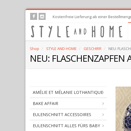
Skip
Kostenfreie Lieferung ab einer Bestellmeng
to
main
content
Shop
STYLE AND HOME
GESCHIRR
NEU: FLASCH
NEU: FLASCHENZAPFEN 
AMÉLIE ET MÉLANIE LOTHANTIQUE
BAKE AFFAIR
EULENSCHNITT ACCESSOIRES
EULENSCHNITT ALLES FÜRS BABY