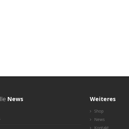
lle
News
Weiteres
Shop
5
News
Kontakt